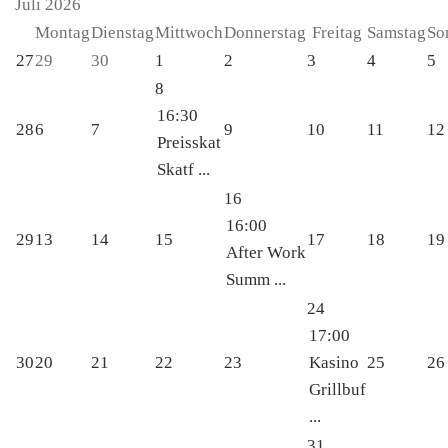
Juli 2026
Montag
Dienstag
Mittwoch
Donnerstag
Freitag
Samstag
So
27
29
30
1
2
3
4
5
8
16:30
28
6
7
9
10
11
12
Preisskat
Skatf ...
16
16:00
29
13
14
15
17
18
19
After Work
Summ ...
24
17:00
30
20
21
22
23
Kasino
25
26
Grillbuf
...
31