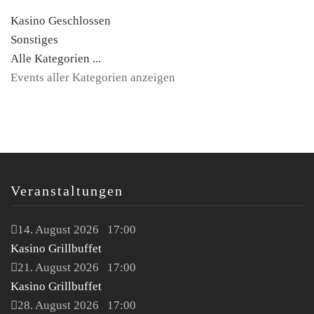
Kasino Geschlossen
Sonstiges
Alle Kategorien ...
Events aller Kategorien anzeigen
Veranstaltungen
14. August 2026
17:00
Kasino Grillbuffet
21. August 2026
17:00
Kasino Grillbuffet
28. August 2026
17:00