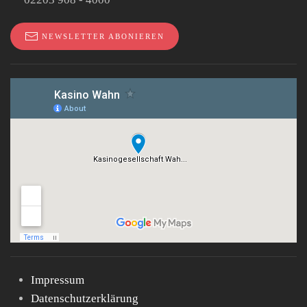
NEWSLETTER ABONIEREN
Impressum
Datenschutzerklärung