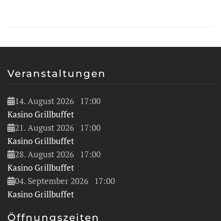
Veranstaltungen
14. August 2026
17:00
Kasino Grillbuffet
21. August 2026
17:00
Kasino Grillbuffet
28. August 2026
17:00
Kasino Grillbuffet
04. September 2026
17:00
Kasino Grillbuffet
Öffnungszeiten