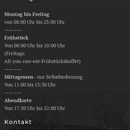
Montag bis Freitag
von 08:00 Uhr bis 23:00 Uhr
————
Frühstück
Von 08:00 Uhr bis 10:00 Uhr
(Freitags:
All-you-can-eat-Frühstücksbuffet)
————
Mittagessen
- nur Selbstbedienung
Von 11:00 bis 13:30 Uhr
————
Abendkarte
Von 17:30 Uhr bis 22:00 Uhr
Kontakt