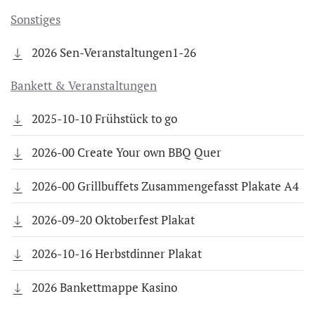
Sonstiges
2026 Sen-Veranstaltungen1-26
Bankett & Veranstaltungen
2025-10-10 Frühstück to go
2026-00 Create Your own BBQ Quer
2026-00 Grillbuffets Zusammengefasst Plakate A4
2026-09-20 Oktoberfest Plakat
2026-10-16 Herbstdinner Plakat
2026 Bankettmappe Kasino