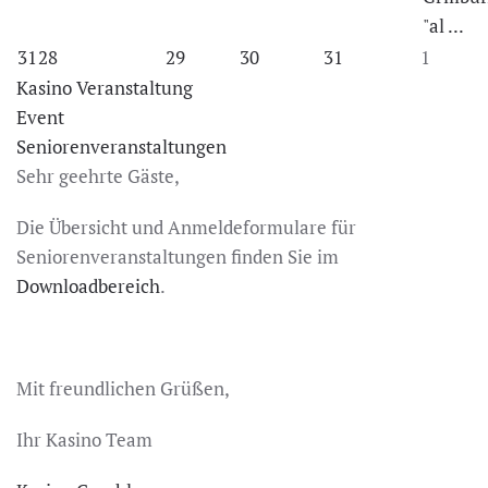
"al ...
31
28
29
30
31
1
Kasino Veranstaltung
Event
Seniorenveranstaltungen
Sehr geehrte Gäste,
Die Übersicht und Anmeldeformulare für
Seniorenveranstaltungen finden Sie im
Downloadbereich
.
Mit freundlichen Grüßen,
Ihr Kasino Team