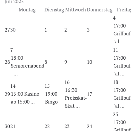
Juli 2025
Montag
Dienstag
Mittwoch
Donnerstag
Freita
4
17:00
27
30
1
2
3
Grillbuf
"al ...
7
11
18:00
17:00
28
8
9
10
Seniorenabend
Grillbuf
- ...
"al ...
16
18
14
15
16:30
17:00
15:00 Kasino
19:00
29
17
Preisskat-
Grillbuf
ab 15:00 ...
Bingo
Skat ...
"al ...
25
17:00
30
21
22
23
24
Grillbuf