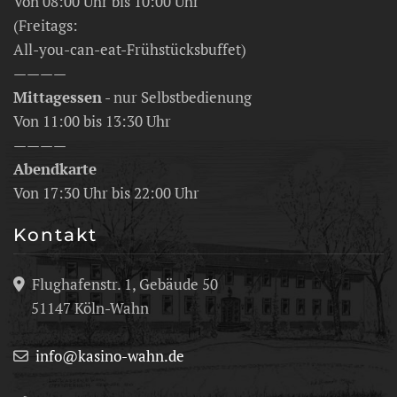
Von 08:00 Uhr bis 10:00 Uhr
(Freitags:
All-you-can-eat-Frühstücksbuffet)
————
Mittagessen
- nur Selbstbedienung
Von 11:00 bis 13:30 Uhr
————
Abendkarte
Von 17:30 Uhr bis 22:00 Uhr
Kontakt
Flughafenstr. 1, Gebäude 50
51147 Köln-Wahn
info@kasino-wahn.de