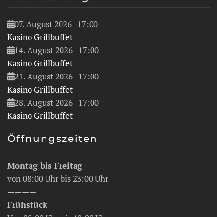
07. August 2026
17:00
Kasino Grillbuffet
14. August 2026
17:00
Kasino Grillbuffet
21. August 2026
17:00
Kasino Grillbuffet
28. August 2026
17:00
Kasino Grillbuffet
Öffnungszeiten
Montag bis Freitag
von 08:00 Uhr bis 23:00 Uhr
————
Frühstück