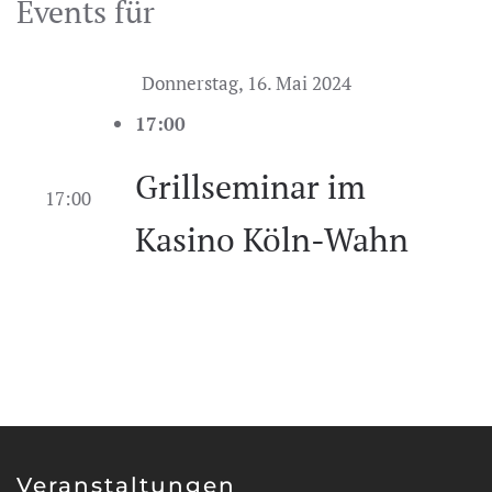
Events für
Donnerstag, 16. Mai 2024
17:00
Grillseminar im
17:00
Kasino Köln-Wahn
Veranstaltungen