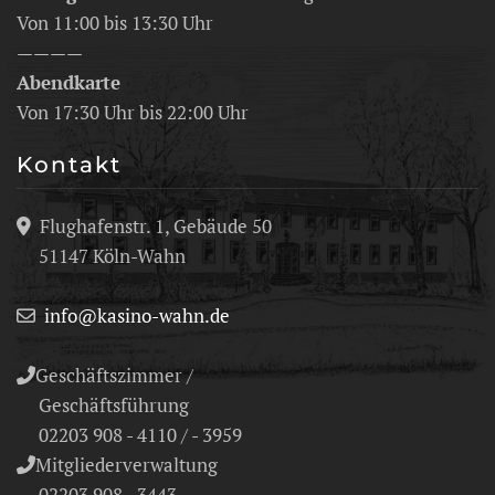
Von 11:00 bis 13:30 Uhr
————
Abendkarte
Von 17:30 Uhr bis 22:00 Uhr
Kontakt
Flughafenstr. 1, Gebäude 50
51147 Köln-Wahn
info@kasino-wahn.de
Geschäftszimmer /
Geschäftsführung
02203 908 - 4110 / - 3959
Mitgliederverwaltung
02203 908 - 3443