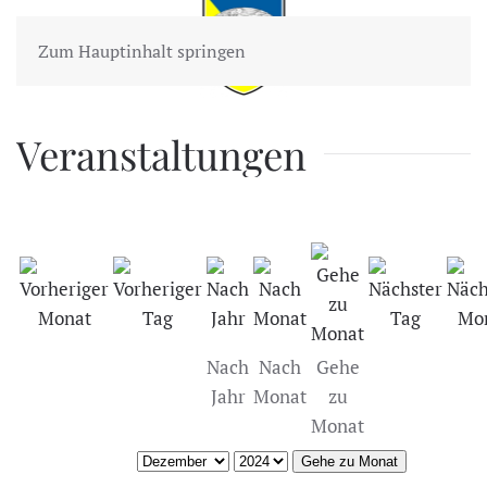
Zum Hauptinhalt springen
Veranstaltungen
Nach
Nach
Gehe
Jahr
Monat
zu
Monat
Gehe zu Monat