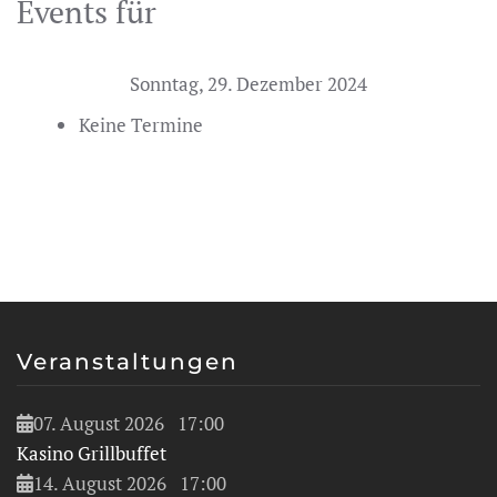
Events für
Sonntag, 29. Dezember 2024
Keine Termine
Veranstaltungen
07. August 2026
17:00
Kasino Grillbuffet
14. August 2026
17:00