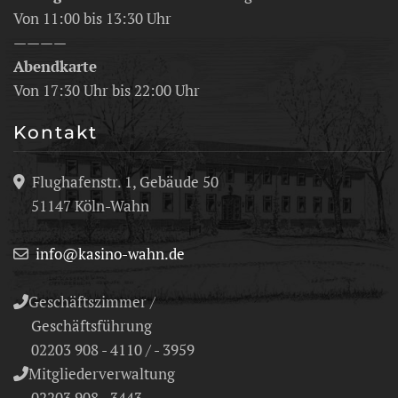
Von 11:00 bis 13:30 Uhr
————
Abendkarte
Von 17:30 Uhr bis 22:00 Uhr
Kontakt
Flughafenstr. 1, Gebäude 50
51147 Köln-Wahn
info@kasino-wahn.de
Geschäftszimmer /
Geschäftsführung
02203 908 - 4110 / - 3959
Mitgliederverwaltung
02203 908 - 3443