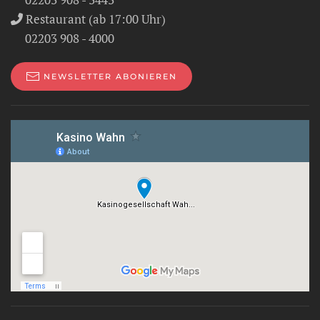
Restaurant (ab 17:00 Uhr)
02203 908 - 4000
NEWSLETTER ABONIEREN