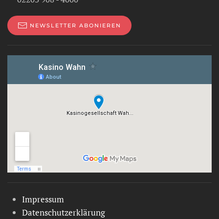
NEWSLETTER ABONIEREN
Impressum
Datenschutzerklärung