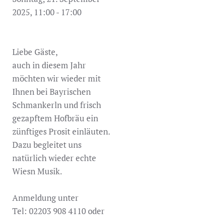
2025, 11:00 - 17:00
Liebe Gäste,
auch in diesem Jahr
möchten wir wieder mit
Ihnen bei Bayrischen
Schmankerln und frisch
gezapftem Hofbräu ein
zünftiges Prosit einläuten.
Dazu begleitet uns
natürlich wieder echte
Wiesn Musik.
Anmeldung unter
Tel: 02203 908 4110 oder